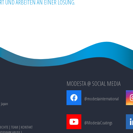
T UND ARBEITEN AN EINER LÖSUNG.
MODESTA @ SOCIAL MEDIA
@modestainternational
, Japan
@ModestaCoatings
ICHTE
|
TEAM
|
KONTAKT
RADEMARK ABUSE
|