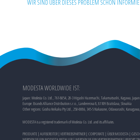
WIR SIND ÜBER DIESES PROBLEM SCHON INFORMIER
MODESTA WORLDWIDE IST:
Japan: Modesta Co. Ltd., 761-8054, 20-3 Higashi Hazemachi, Takamatsushi, Kagawa, Japan
Europe: Brands Alliance Distribution s.r.o., Landererova 8, 81109 Bratislava, Slovakia
Other regions: Goshu Keikaku Pty Ltd., 250-0086, 345-5 Nakasone, Odawarashi, Kanagawa
MODESTA is a registered trademark of Modesta Co. Ltd. and its affiliates.
PRODUKTE
|
AUFBEREITER
|
VERTRIEBSPARTNER
|
CORPORATE
|
ÜBER MODESTA
|
GESCH
WERDEN SIE EIN MODESTA INSTALLER
|
WERDEN SIE EIN VERTRIEBSPARTNER
|
REPORT T