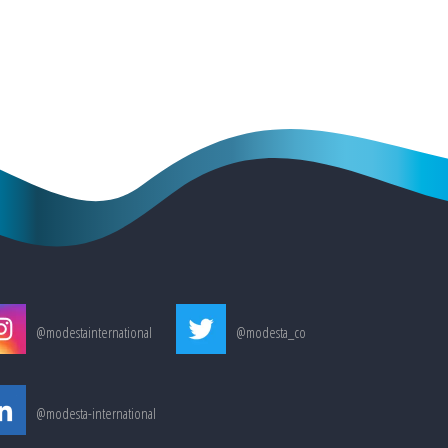
@modestainternational
@modesta_co
@modesta-international